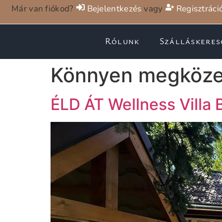
Már van fiókod?
Bejelentkezés
vagy
Regisztráci
Rólunk
Szálláskeres
Könnyen megközel
ÉLD ÁT Wellness Villa