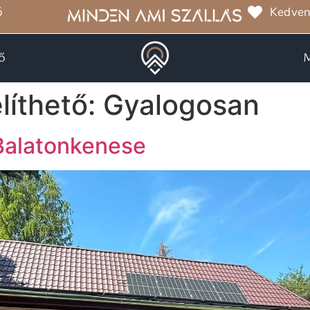
ó
Kedven
ő
íthető:
Gyalogosan
 Balatonkenese