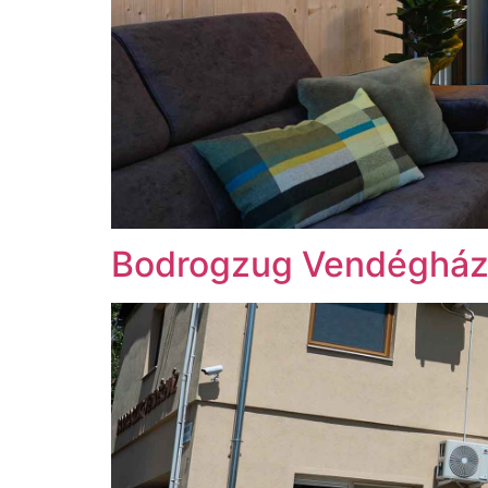
Bodrogzug Vendéghá