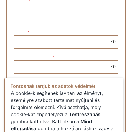
E-mail:
*
Jelszó:
*
Jelszó megerősítés:
*
Fontosnak tartjuk az adatok védelmét
Elolvastam és elfogadom az
adatkezelési
tájékoztatót
.
A cookie-k segítenek javítani az élményt,
személyre szabott tartalmat nyújtani és
forgalmat elemezni. Kiválaszthatja, mely
Vissza
Regisztráció
cookie-kat engedélyezi a
Testreszabás
gombra kattintva. Kattintson a
Mind
elfogadása
gombra a hozzájáruláshoz vagy a