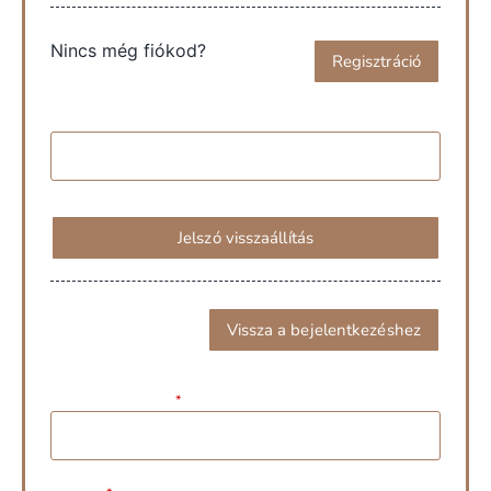
Nincs még fiókod?
Regisztráció
Felhasználónév / E-mail:
Jelszó visszaállítás
Vissza a bejelentkezéshez
Felhasználónév:
*