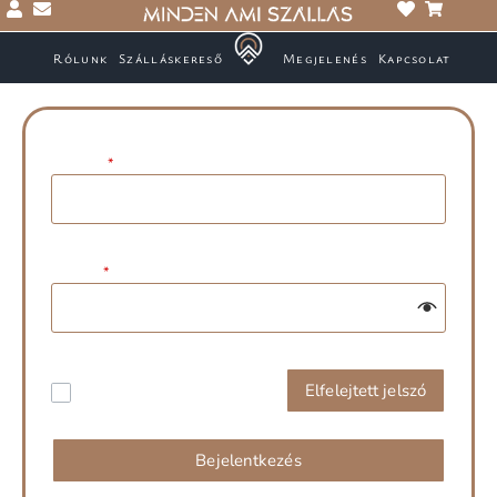
Rólunk
Szálláskereső
Megjelenés
Kapcsolat
E-mail:
*
Jelszó:
*
Elfelejtett jelszó
Emlékezz rám
Bejelentkezés