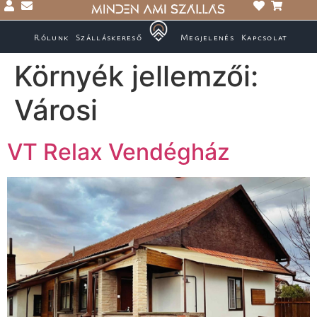
Rólunk
Szálláskereső
Megjelenés
Kapcsolat
Környék jellemzői:
Városi
VT Relax Vendégház