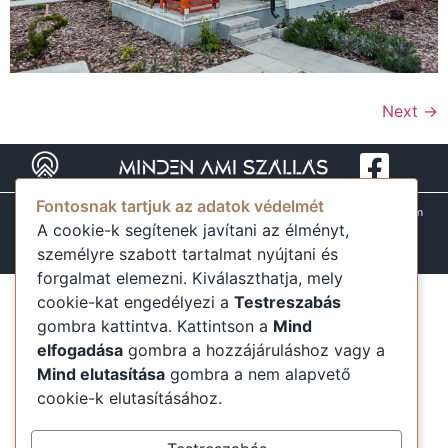
Next
→
Fontosnak tartjuk az adatok védelmét
Minden jog fenntartva
Minden ami Szállás 2025
Adatvédelem
A cookie-k segítenek javítani az élményt,
ÁSZF
GYIK
mindenamiszallas.hu@gmail.com
személyre szabott tartalmat nyújtani és
forgalmat elemezni. Kiválaszthatja, mely
cookie-kat engedélyezi a
Testreszabás
gombra kattintva. Kattintson a
Mind
elfogadása
gombra a hozzájáruláshoz vagy a
Mind elutasítása
gombra a nem alapvető
cookie-k elutasításához.