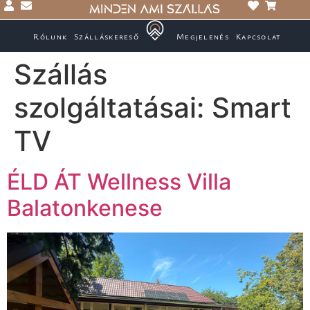
Rólunk
Szálláskereső
Megjelenés
Kapcsolat
Szállás
szolgáltatásai:
Smart
TV
ÉLD ÁT Wellness Villa
Balatonkenese