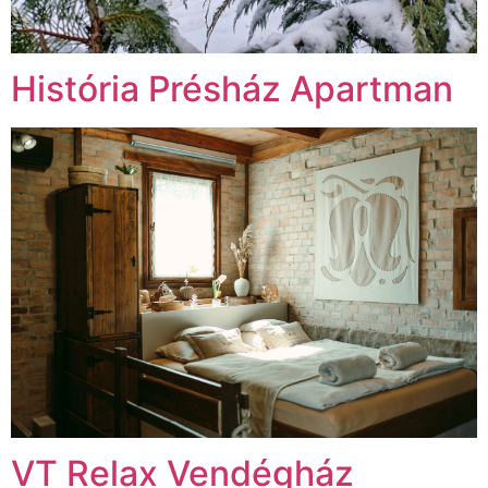
História Présház Apartman
VT Relax Vendégház