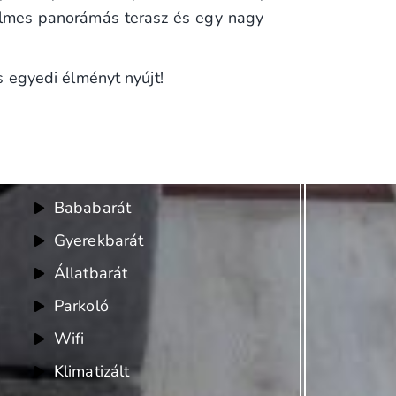
nyelmes panorámás terasz és egy nagy
 egyedi élményt nyújt!
Felszereltség
Bababarát
Gyerekbarát
Állatbarát
Parkoló
Wifi
Klimatizált