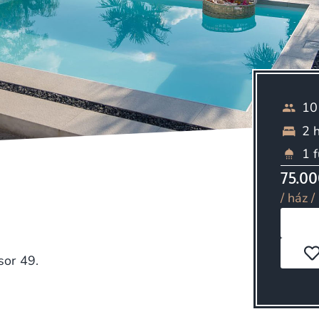
10
2 
1 
75.00
/ ház /
sor 49.