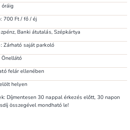
 óráig
700 Ft / fő / éj
szpénz, Banki átutalás, Szépkártya
: Zárható saját parkoló
: Önellátó
tó felár ellenében
elölt helyen
ek: Díjmentesen 30 nappal érkezés előtt, 30 napon
lásdíj összegével mondható le!