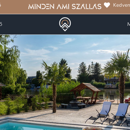
ó
Kedven
ő