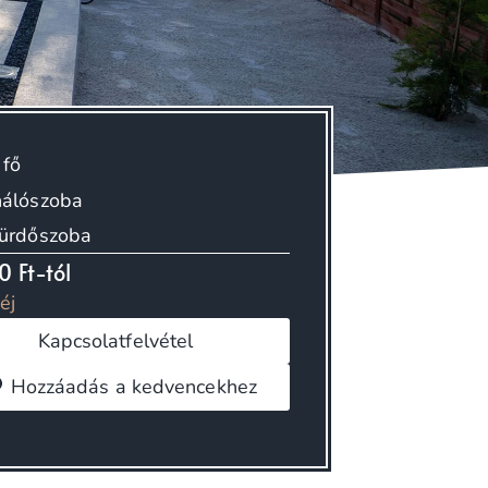
 fő
hálószoba
fürdőszoba
0 Ft-tól
 éj
Kapcsolatfelvétel
Hozzáadás a kedvencekhez