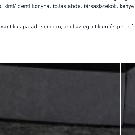
 kinti/ benti konyha, tollaslabda, társasjátékok, ké
mantikus paradicsomban, ahol az egzotikum és pihenés