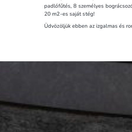
padlófűtés, 8 személyes bográcsozó,
20 m2-es saját stég!
Üdvözöljük ebben az izgalmas és ro