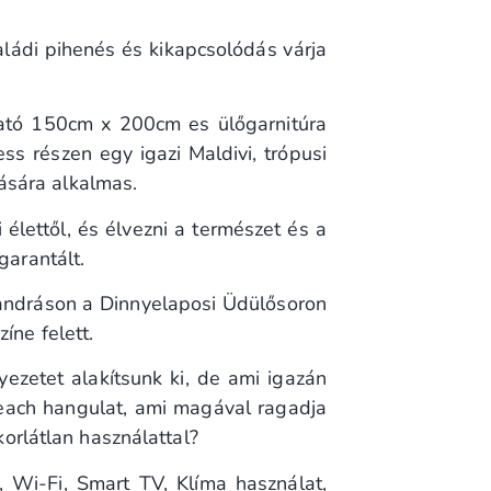
ládi pihenés és kikapcsolódás várja
ató 150cm x 200cm es ülőgarnitúra
ss részen egy igazi Maldivi, trópusi
ására alkalmas.
élettől, és élvezni a természet és a
garantált.
tandráson a Dinnyelaposi Üdülősoron
íne felett.
yezetet alakítsunk ki, de ami igazán
each hangulat, ami magával ragadja
orlátlan használattal?
, Wi-Fi, Smart TV, Klíma használat,