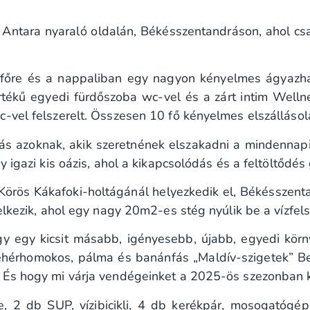
Antara nyaraló oldalán, Békésszentandráson, ahol csa
főre és a nappaliban egy nagyon kényelmes ágyazh
 értékű egyedi fürdőszoba wc-vel és a zárt intim Wellne
-vel felszerelt. Összesen 10 fő kényelmes elszállásol
ás azoknak, akik szeretnének elszakadni a mindennapi 
 igazi kis oázis, ahol a kikapcsolódás és a feltöltődés 
 Körös Kákafoki-holtágánál helyezkedik el, Békésszen
elkezik, ahol egy nagy 20m2-es stég nyúlik be a vízfelsz
gy egy kicsit másabb, igényesebb, újabb, egyedi körn
 fehérhomokos, pálma és banánfás „Maldív-szigetek” B
 És hogy mi várja vendégeinket a 2025-ös szezonban k
ce, 2 db SUP, vízibicikli, 4 db kerékpár, mosogatógép