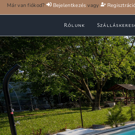
Már van fiókod?
Bejelentkezés
vagy
Regisztráci
Rólunk
Szálláskeres