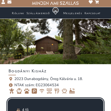
Rólunk
Szálláskereső
Megjelenés
Kapcsolat
Bogdányi Kisház
2023 Dunabogdány, Öreg Kálvária u. 18.
NTAK szám: EG23064534
4 fő