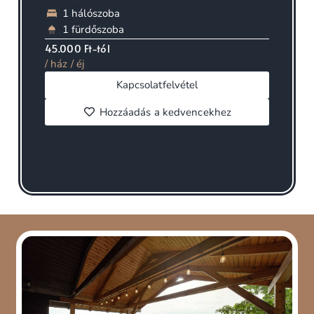
1 hálószoba
1 fürdőszoba
45.000 Ft-tól
/ ház / éj
Kapcsolatfelvétel
Hozzáadás a kedvencekhez