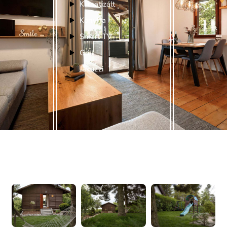
Klimatizált
Konyha
Smart TV
Grill
Jakuzzi