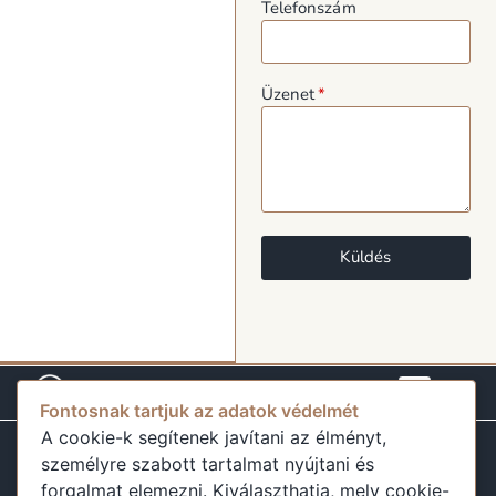
Telefonszám
Üzenet
Küldés
Fontosnak tartjuk az adatok védelmét
A cookie-k segítenek javítani az élményt,
Minden jog fenntartva
Minden ami Szállás 2025
Adatvédelem
ÁSZF
GYIK
mindenamiszallas.hu@gmail.com
személyre szabott tartalmat nyújtani és
forgalmat elemezni. Kiválaszthatja, mely cookie-