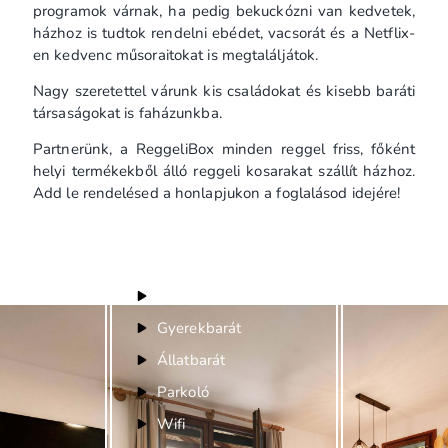
programok várnak, ha pedig bekuckózni van kedvetek,
házhoz is tudtok rendelni ebédet, vacsorát és a Netflix-
en kedvenc műsoraitokat is megtaláljátok.
Nagy szeretettel várunk kis családokat és kisebb baráti
társaságokat is faházunkba.
Partnerünk, a ReggeliBox minden reggel friss, főként
helyi termékekből álló reggeli kosarakat szállít házhoz.
Add le rendelésed a honlapjukon a foglalásod idejére!
Felszereltség
Bababarát
Gyerekbarát
Állatbarát
Parkoló
Wifi