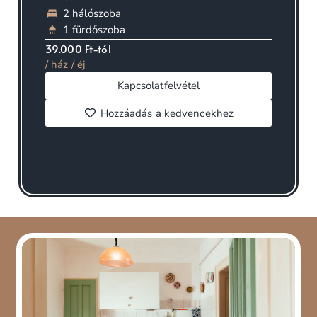
2 hálószoba
1 fürdőszoba
39.000 Ft-tól
/ ház / éj
Kapcsolatfelvétel
Hozzáadás a kedvencekhez