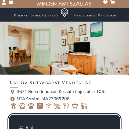
Rólunk
Szálláskereső
Megjelenés
Kapcsolat
Csi-Ga Kutyabarát Vendégház
3671 Borsodnádasd, Kossuth Lajos utca 106.
NTAK szám: MA23069206
5 fő