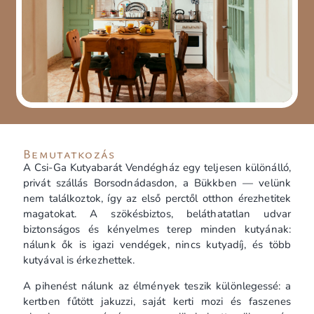
Bemutatkozás
A Csi-Ga Kutyabarát Vendégház egy teljesen különálló,
privát szállás Borsodnádasdon, a Bükkben — velünk
nem találkoztok, így az első perctől otthon érezhetitek
magatokat. A szökésbiztos, beláthatatlan udvar
biztonságos és kényelmes terep minden kutyának:
nálunk ők is igazi vendégek, nincs kutyadíj, és több
kutyával is érkezhettek.
A pihenést nálunk az élmények teszik különlegessé: a
kertben fűtött jakuzzi, saját kerti mozi és faszenes