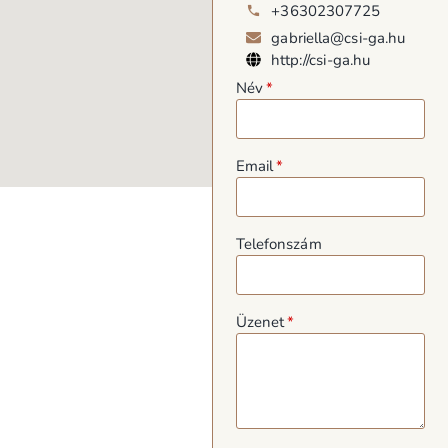
+36302307725
gabriella@csi-ga.hu
http://csi-ga.hu
Név
Email
Telefonszám
Üzenet