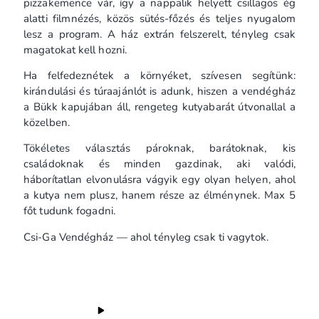
pizzakemence vár, így a nappalik helyett csillagos ég
alatti filmnézés, közös sütés-főzés és teljes nyugalom
lesz a program. A ház extrán felszerelt, tényleg csak
magatokat kell hozni.
Ha felfedeznétek a környéket, szívesen segítünk:
kirándulási és túraajánlót is adunk, hiszen a vendégház
a Bükk kapujában áll, rengeteg kutyabarát útvonallal a
közelben.
Tökéletes választás pároknak, barátoknak, kis
családoknak és minden gazdinak, aki valódi,
háborítatlan elvonulásra vágyik egy olyan helyen, ahol
a kutya nem plusz, hanem része az élménynek. Max 5
főt tudunk fogadni.
Csi-Ga Vendégház — ahol tényleg csak ti vagytok.
Felszereltség
Bababarát