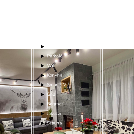
Felszereltség
Gyerekbarát
Parkoló
Wifi
Konyha
Smart TV
Grill
Bogrács
Jakuzzi
Szauna