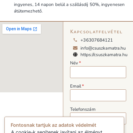
ingyenes, 14 napon belül a szállásdíj 50%, ingyenesen
átütemezhető.
Kapcsolatfelvétel
+36307684121
info@csuszkamatra.hu
https://csuszkamatra.hu
Név
Email
Telefonszám
Fontosnak tartjuk az adatok védelmét
A cookie-k segítenek javítani az élményt,
Üzenet