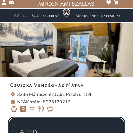
Rólunk
Szálláskereső
Megjelenés
Kapcsolat
Csuszka Vendégház Mátra
3235 Mátraszentistván, Petőfi u. 15/b
NTAK szám: EG25120217
12 fő