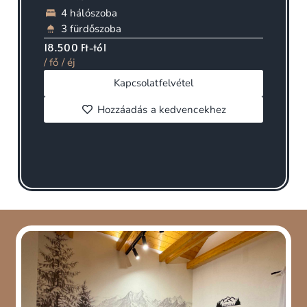
4 hálószoba
3 fürdőszoba
18.500 Ft-tól
/ fő / éj
Kapcsolatfelvétel
Hozzáadás a kedvencekhez