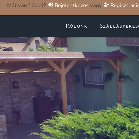
Már van fiókod?
Bejelentkezés
vagy
Regisztráci
Rólunk
Szálláskeres