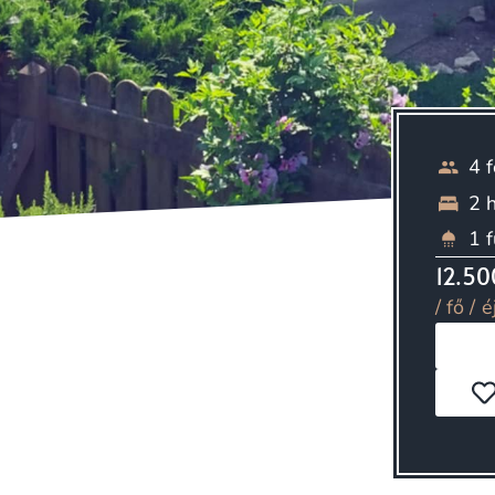
4 
2 
1 
12.50
/ fő / é