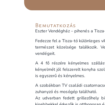
Bemutatkozás
Eszter Vendégház – pihenés a Tisza-
Fedezze fel a Tisza-tó különleges v
természet közelsége találkozik. 
vendégeit.
A 4 fő részére kényelmes szállás
kényelmét jól felszerelt konyha szo
is egyszerű és kényelmes.
A szobákban TV családi csatornacs
zuhanyzó és mosógép található.
Az udvarban fedett grillezőhely b
kisebbekkel érkezők is otthonosan é