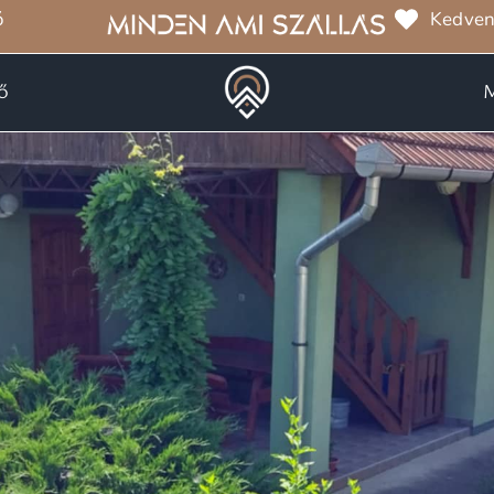
ó
Kedven
ő