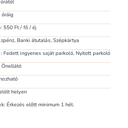
 órától
 óráig
550 Ft / fő / éj
szpénz, Banki átutalás, Szépkártya
: Fedett ingyenes saját parkoló, Nyitott parkoló
: Önellátó
hozható
elölt helyen
k: Érkezés előtt minimum 1 hét.