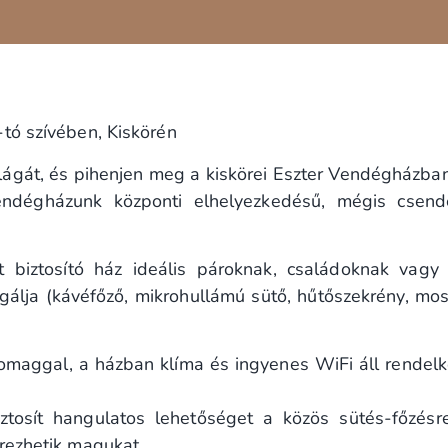
tó szívében, Kiskörén
ilágát, és pihenjen meg a kiskörei Eszter Vendégházba
Vendégházunk központi elhelyezkedésű, mégis csend
t biztosító ház ideális pároknak, családoknak vagy
lgálja (kávéfőző, mikrohullámú sütő, hűtőszekrény, mos
omaggal, a házban klíma és ingyenes WiFi áll rendelk
iztosít hangulatos lehetőséget a közös sütés-főzés
rezhetik magukat.