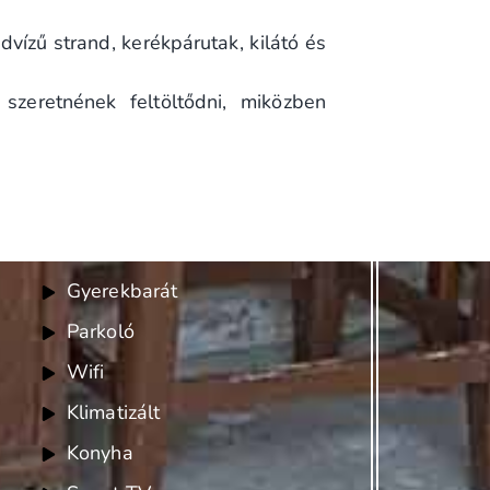
vízű strand, kerékpárutak, kilátó és
zeretnének feltöltődni, miközben
Felszereltség
Gyerekbarát
Parkoló
Wifi
Klimatizált
Konyha