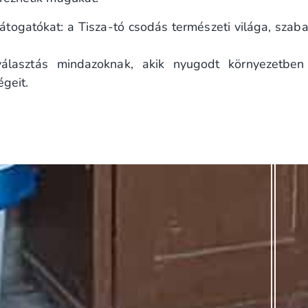
togatókat: a Tisza-tó csodás természeti világa, szabad
álasztás mindazoknak, akik nyugodt környezetben s
égeit.