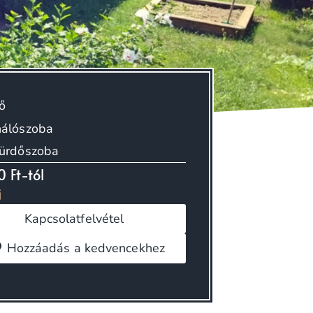
fő
hálószoba
fürdőszoba
0 Ft-tól
j
Kapcsolatfelvétel
Hozzáadás a kedvencekhez