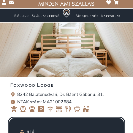
Rólunk
Szálláskereső
Megjelenés
Kapcsolat
Foxwood Lodge
8242 Balatonudvari, Dr. Bálint Gábor u. 31.
NTAK szám: MA21002684
6 fő