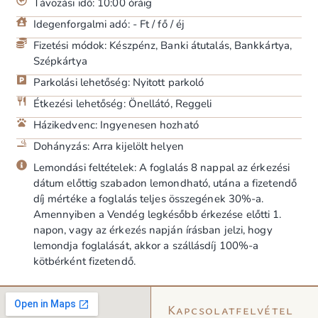
Távozási idő: 10:00 óráig
Idegenforgalmi adó: - Ft / fő / éj
Fizetési módok: Készpénz, Banki átutalás, Bankkártya,
Szépkártya
Parkolási lehetőség: Nyitott parkoló
Étkezési lehetőség: Önellátó, Reggeli
Házikedvenc: Ingyenesen hozható
Dohányzás: Arra kijelölt helyen
Lemondási feltételek: A foglalás 8 nappal az érkezési
dátum előttig szabadon lemondható, utána a fizetendő
díj mértéke a foglalás teljes összegének 30%-a.
Amennyiben a Vendég legkésőbb érkezése előtti 1.
napon, vagy az érkezés napján írásban jelzi, hogy
lemondja foglalását, akkor a szállásdíj 100%-a
kötbérként fizetendő.
Kapcsolatfelvétel