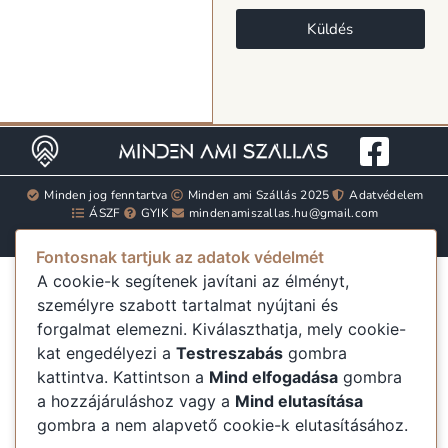
Küldés
Minden jog fenntartva
Minden ami Szállás 2025
Adatvédelem
ÁSZF
GYIK
mindenamiszallas.hu@gmail.com
Fontosnak tartjuk az adatok védelmét
A cookie-k segítenek javítani az élményt,
személyre szabott tartalmat nyújtani és
forgalmat elemezni. Kiválaszthatja, mely cookie-
kat engedélyezi a
Testreszabás
gombra
kattintva. Kattintson a
Mind elfogadása
gombra
a hozzájáruláshoz vagy a
Mind elutasítása
gombra a nem alapvető cookie-k elutasításához.