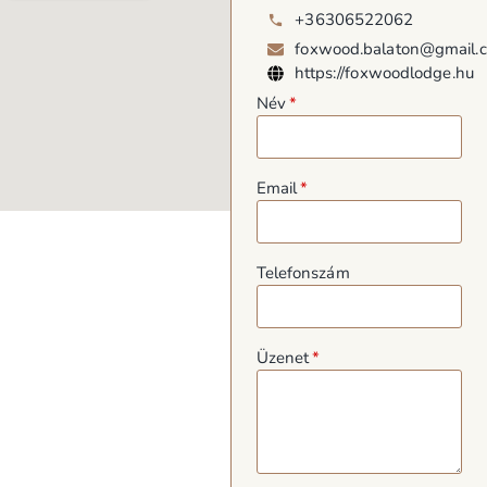
+36306522062
foxwood.balaton@gmail.
https://foxwoodlodge.hu
Név
Email
Telefonszám
Üzenet