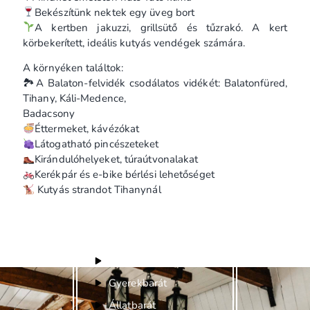
Bekészítünk nektek egy üveg bort
A kertben jakuzzi, grillsütő és tűzrakó. A kert
körbekerített, ideális kutyás vendégek számára.
A környéken találtok:
🏞A Balaton-felvidék csodálatos vidékét: Balatonfüred,
Tihany, Káli-Medence,
Badacsony
Éttermeket, kávézókat
Látogatható pincészeteket
Kirándulóhelyeket, túraútvonalakat
Kerékpár és e-bike bérlési lehetőséget
Kutyás strandot Tihanynál
Felszereltség
Bababarát
Gyerekbarát
Állatbarát