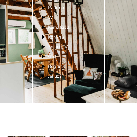
Parkoló
Wifi
Klimatizált
Konyha
Smart TV
Grill
Bogrács
Jakuzzi