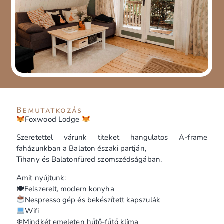
Bemutatkozás
Foxwood Lodge
Szeretettel várunk titeket hangulatos A-frame
faházunkban a Balaton északi partján,
Tihany és Balatonfüred szomszédságában.
Amit nyújtunk:
🍽Felszerelt, modern konyha
Nespresso gép és bekészített kapszulák
Wifi
❄Mindkét emeleten hűtő-fűtő klíma