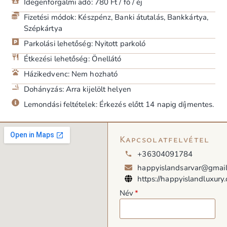
Idegenforgalmi adó: 780 Ft / fő / éj
Fizetési módok: Készpénz, Banki átutalás, Bankkártya,
Szépkártya
Parkolási lehetőség: Nyitott parkoló
Étkezési lehetőség: Önellátó
Házikedvenc: Nem hozható
Dohányzás: Arra kijelölt helyen
Lemondási feltételek: Érkezés előtt 14 napig díjmentes.
Kapcsolatfelvétel
+36304091784
happyislandsarvar@gmai
https://happyislandluxury
Név