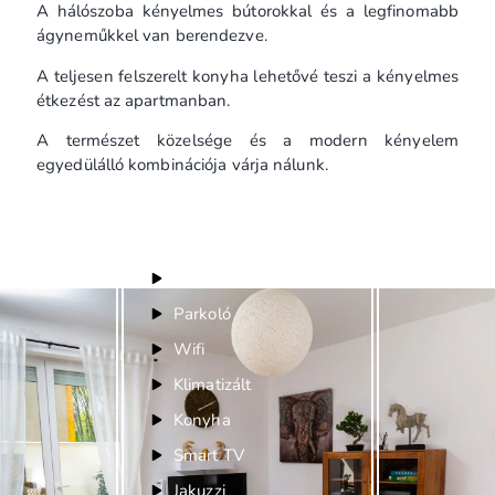
A hálószoba kényelmes bútorokkal és a legfinomabb
ágyneműkkel van berendezve.
A teljesen felszerelt konyha lehetővé teszi a kényelmes
étkezést az apartmanban.
A természet közelsége és a modern kényelem
egyedülálló kombinációja várja nálunk.
Felszereltség
Akadálymentesített
Parkoló
Wifi
Klimatizált
Konyha
Smart TV
Jakuzzi