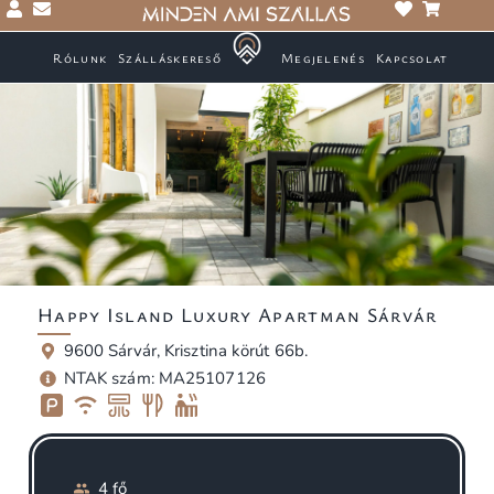
Rólunk
Szálláskereső
Megjelenés
Kapcsolat
Happy Island Luxury Apartman Sárvár
9600 Sárvár, Krisztina körút 66b.
NTAK szám: MA25107126
4 fő