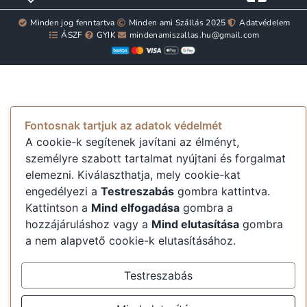
Minden jog fenntartva
Minden ami Szállás 2025
Adatvédelem
ÁSZF
GYIK
mindenamiszallas.hu@gmail.com
Fontosnak tartjuk az adatok védelmét
A cookie-k segítenek javítani az élményt,
személyre szabott tartalmat nyújtani és forgalmat
elemezni. Kiválaszthatja, mely cookie-kat
engedélyezi a
Testreszabás
gombra kattintva.
Kattintson a
Mind elfogadása
gombra a
hozzájáruláshoz vagy a
Mind elutasítása
gombra
a nem alapvető cookie-k elutasításához.
Testreszabás