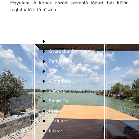
Figyelem! A képek között szereplő tóparti ház külön
foglalható 2 fő részére!
Felszereltség
Bababarát
Gyerekbarát
Parkoló
Wifi
Klimatizált
Konyha
Smart TV
Grill
Medence
Jakuzzi