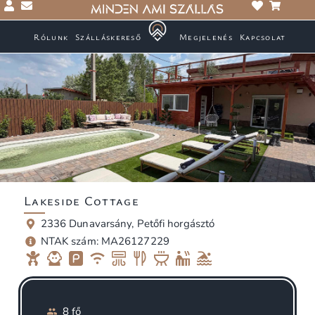
Rólunk
Szálláskereső
Megjelenés
Kapcsolat
Lakeside Cottage
2336 Dunavarsány, Petőfi horgásztó
NTAK szám: MA26127229
8 fő