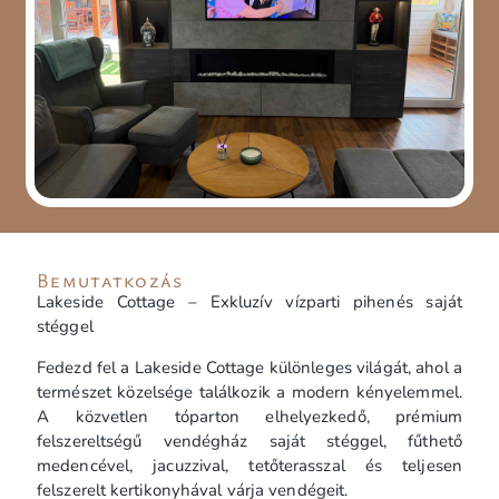
Bemutatkozás
Lakeside Cottage – Exkluzív vízparti pihenés saját
stéggel
Fedezd fel a Lakeside Cottage különleges világát, ahol a
természet közelsége találkozik a modern kényelemmel.
A közvetlen tóparton elhelyezkedő, prémium
felszereltségű vendégház saját stéggel, fűthető
medencével, jacuzzival, tetőterasszal és teljesen
felszerelt kertikonyhával várja vendégeit.