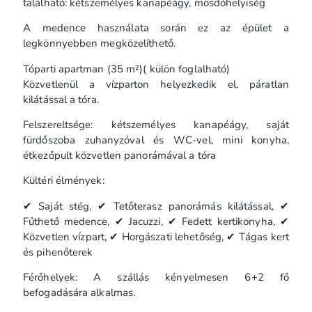
található: kétszemélyes kanapéágy, mosdóhelyiség
A medence használata során ez az épület a
legkönnyebben megközelíthető.
Tóparti apartman (35 m²)( külön foglalható)
Közvetlenül a vízparton helyezkedik el, páratlan
kilátással a tóra.
Felszereltsége: kétszemélyes kanapéágy, saját
fürdőszoba zuhanyzóval és WC-vel, mini konyha,
étkezőpult közvetlen panorámával a tóra
Kültéri élmények:
✔ Saját stég, ✔ Tetőterasz panorámás kilátással, ✔
Fűthető medence, ✔ Jacuzzi, ✔ Fedett kertikonyha, ✔
Közvetlen vízpart, ✔ Horgászati lehetőség, ✔ Tágas kert
és pihenőterek
Férőhelyek: A szállás kényelmesen 6+2 fő
befogadására alkalmas.