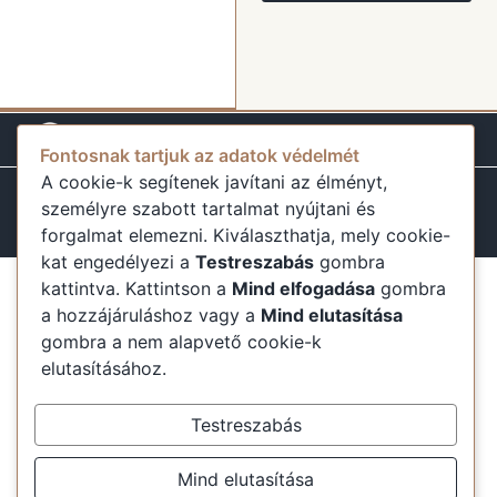
Fontosnak tartjuk az adatok védelmét
A cookie-k segítenek javítani az élményt,
Minden jog fenntartva
Minden ami Szállás 2025
Adatvédelem
személyre szabott tartalmat nyújtani és
ÁSZF
GYIK
mindenamiszallas.hu@gmail.com
forgalmat elemezni. Kiválaszthatja, mely cookie-
kat engedélyezi a
Testreszabás
gombra
kattintva. Kattintson a
Mind elfogadása
gombra
a hozzájáruláshoz vagy a
Mind elutasítása
gombra a nem alapvető cookie-k
elutasításához.
Testreszabás
Mind elutasítása