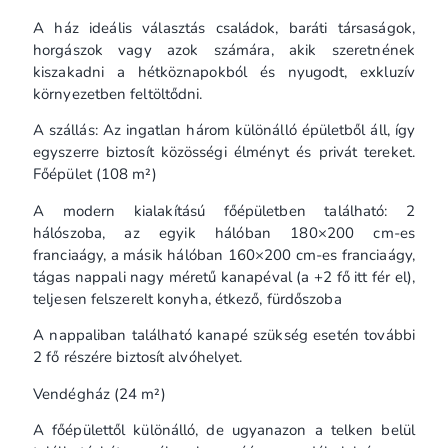
A ház ideális választás családok, baráti társaságok,
horgászok vagy azok számára, akik szeretnének
kiszakadni a hétköznapokból és nyugodt, exkluzív
környezetben feltöltődni.
A szállás: Az ingatlan három különálló épületből áll, így
egyszerre biztosít közösségi élményt és privát tereket.
Főépület (108 m²)
A modern kialakítású főépületben található: 2
hálószoba, az egyik hálóban 180×200 cm-es
franciaágy, a másik hálóban 160×200 cm-es franciaágy,
tágas nappali nagy méretű kanapéval (a +2 fő itt fér el),
teljesen felszerelt konyha, étkező, fürdőszoba
A nappaliban található kanapé szükség esetén további
2 fő részére biztosít alvóhelyet.
Vendégház (24 m²)
A főépülettől különálló, de ugyanazon a telken belül