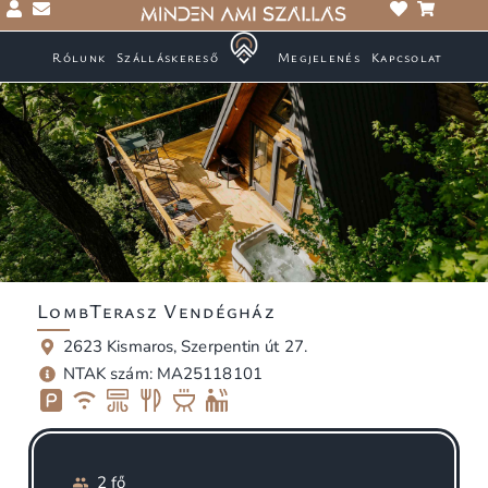
Rólunk
Szálláskereső
Megjelenés
Kapcsolat
LombTerasz Vendégház
2623 Kismaros, Szerpentin út 27.
NTAK szám: MA25118101
2 fő