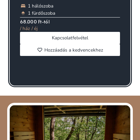
1 hálószoba
1 fürdőszoba
68.000 Ft-tól
/ ház / éj
Kapcsolatfelvétel
Hozzáadás a kedvencekhez