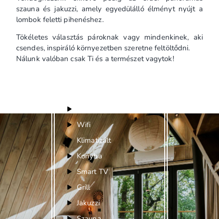
szauna és jakuzzi, amely egyedülálló élményt nyújt a
lombok feletti pihenéshez.
Tökéletes választás pároknak vagy mindenkinek, aki
csendes, inspiráló környezetben szeretne feltöltődni.
Nálunk valóban csak Ti és a természet vagytok!
Felszereltség
Parkoló
Wifi
Klimatizált
Konyha
Smart TV
Grill
Jakuzzi
Szauna