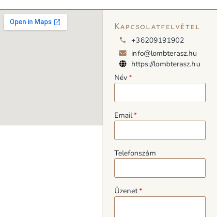
Kapcsolatfelvétel
+36209191902
info@lombterasz.hu
https://lombterasz.hu
Név
Email
Telefonszám
Üzenet