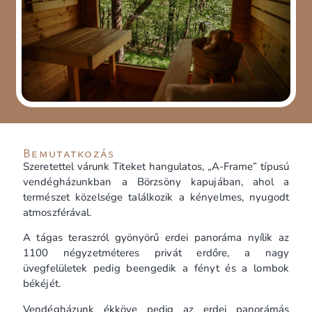
Bemutatkozás
Szeretettel várunk Titeket hangulatos, „A-Frame” típusú
vendégházunkban a Börzsöny kapujában, ahol a
természet közelsége találkozik a kényelmes, nyugodt
atmoszférával.
A tágas teraszról gyönyörű erdei panoráma nyílik az
1100 négyzetméteres privát erdőre, a nagy
üvegfelületek pedig beengedik a fényt és a lombok
békéjét.
Vendégházunk ékköve pedig az erdei panorámás