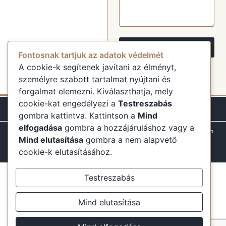
Küldés
Fontosnak tartjuk az adatok védelmét
A cookie-k segítenek javítani az élményt,
személyre szabott tartalmat nyújtani és
forgalmat elemezni. Kiválaszthatja, mely
cookie-kat engedélyezi a
Testreszabás
gombra kattintva. Kattintson a
Mind
elfogadása
gombra a hozzájáruláshoz vagy a
Minden jog fenntartva
Minden ami Szállás 2025
Adatvédelem
Mind elutasítása
gombra a nem alapvető
ÁSZF
GYIK
mindenamiszallas.hu@gmail.com
cookie-k elutasításához.
Testreszabás
Mind elutasítása