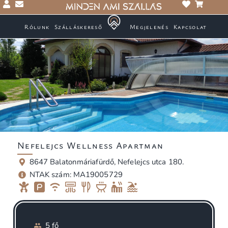
Rólunk
Szálláskereső
Megjelenés
Kapcsolat
Nefelejcs Wellness Apartman
8647 Balatonmáriafürdő, Nefelejcs utca 180.
NTAK szám: MA19005729
5 fő