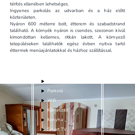
térítés ellenében lehetséges.
Ingyenes parkolás az udvarban és a ház előtt
közterületen.
Nyáron 600 méterre bolt, étterem és szabadstrand
található. A környék nyáron is csendes, szezonon kívül
kimondottan kellemes, ritkán lakott. A környező
településeken találhatók egész évben nyitva tartó
éttermek menüajánlatokkal és házhoz szállítással.
Felszereltség
Bababarát
Parkoló
Wifi
Klimatizált
Konyha
Smart TV