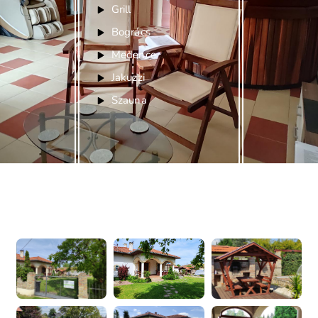
Grill
Bogrács
Medence
Jakuzzi
Szauna