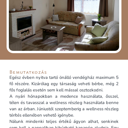
Bemutatkozás
Egész évben nyitva tartó önálló vendégház maximum 5
fő részére. Kizárólag egy társaság veheti bérbe, még 2
fős foglalás esetén sem kell mással osztozkodni.
A nyári hónapokban a medence használata, ősszel,
télen és tavasszal a wellness részleg használata benne
van az árban. Júniustól szeptemberig a wellness részleg
térítés ellenében vehető igénybe.
Nálunk mindenki teljes értékű ágyon alhat, senkinek
sem kell a nappaliban kihúzható kanapén aludnia. Egy