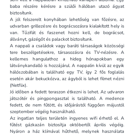
baba részére kérésre a szülői hálóban utazó ágyat
biztosítunk.
A jól felszerelt konyhában lehetőség van főzésre, az
udvarban grillezésre és bográcsozásra kialakított hely is
van. Tűzifát és faszenet hozni kell, de bográcsot,
állványt, gázégőt és palackot biztosítunk.
A nappali a családok vagy baráti társaságok közösségi
tere beszélgetésekre, társasozásra és TV-nézésre. A
kellemes hangulathoz a hideg hónapokban egy
látványkandalló is hozzájárul. A nappalin kívül az egyik
hálószobában is található egy TV, így 2 fős foglalás
esetén akár bekuckózva, az ágyból is lehet filmet nézni
(Netflix).
Jó időben a fedett teraszon étkezni is lehet. Az udvaron
játszótér és pingpongasztal is található. A medence
fedett, de nem fűtött, és időjárástól függően májustól
szeptember végéig használható.
Az ingatlan teljes területén ingyenes wifi érhető el. A
fűtést gázkazán biztosítja októbertől április végéig.
Nyáron a ház klímával hűthető, melynek használata