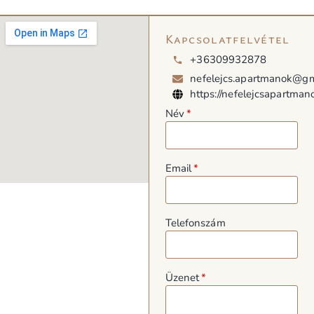
Kapcsolatfelvétel
+36309932878
nefelejcs.apartmanok@gm
https://nefelejcsapartman
Név
Email
Telefonszám
Üzenet