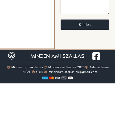
Küldés
Minden jog fenntartva
Minden ami Szállás 2025
Adatvédelem
ÁSZF
GYIK
mindenamiszallas.hu@gmail.com