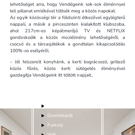
lehetőséget arra, hogy Vendégeink sok-sok élménnyel
teli pillanat emlékével töltsék meg a közös napokat.
Az egyik közösségi tér a földszinti étkezővel egylégterű
nappali, a másik a pinceszinten kialakított klubszoba,
ahol 217cm-es képátmerőjű TV és NETFLIX
gondoskodik a közös moziélmény lehetőségéről, a
csocsó és a társasjátékok a gondtalan kikapcsolódás
100%-os esélyéről.
– Jól felszerelt konyhánk, a kerti bográcsozó, grillező
közös főzés, közös kerti sütögetés élményével
gazdagítja Vendégeink itt töltött napjait..
Felszereltség
Bababarát
Gyerekbarát
Parkoló
Wifi