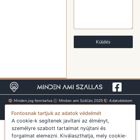
Küldés
Minden jog fenntartva
Minden ami Szállás 2025
Adatvédelem
ÁSZF
GYIK
mindenamiszallas.hu@gmail.com
Fontosnak tartjuk az adatok védelmét
A cookie-k segítenek javítani az élményt,
személyre szabott tartalmat nyújtani és
forgalmat elemezni. Kiválaszthatja, mely cookie-