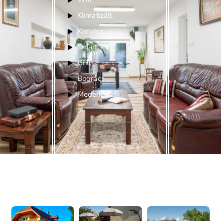
Klimatizált
Konyha
Smart TV
Grill
Bogrács
Medence