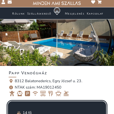
Rólunk
Szálláskereső
Megjelenés
Kapcsolat
Papp Vendégház
8312 Balatonederics, Egry József u. 23.
NTAK szám: MA19012450
14 fő