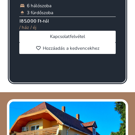
6 hálószoba
3 fürdőszoba
185.000 Ft-tól
/ ház / éj
Kapcsolatfelvétel
Hozzáadás a kedvencekhez