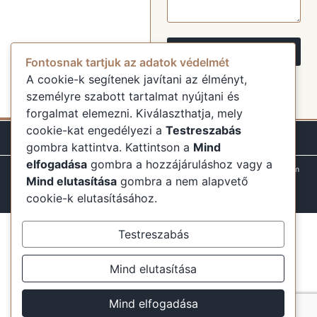
Küldés
Fontosnak tartjuk az adatok védelmét
A cookie-k segítenek javítani az élményt,
személyre szabott tartalmat nyújtani és
forgalmat elemezni. Kiválaszthatja, mely
cookie-kat engedélyezi a
Testreszabás
gombra kattintva. Kattintson a
Mind
elfogadása
gombra a hozzájáruláshoz vagy a
Minden jog fenntartva
Minden ami Szállás 2025
Adatvédelem
Mind elutasítása
gombra a nem alapvető
ÁSZF
GYIK
mindenamiszallas.hu@gmail.com
cookie-k elutasításához.
Testreszabás
Mind elutasítása
Mind elfogadása