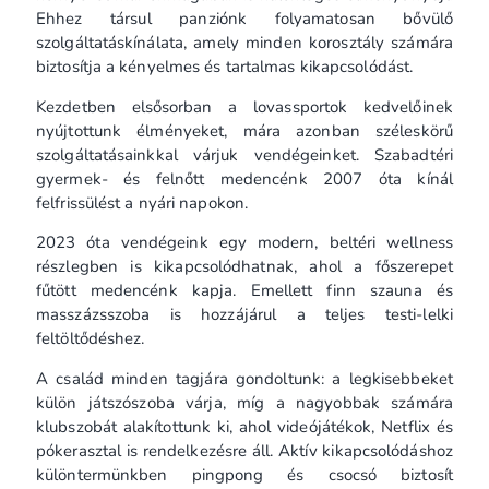
Ehhez társul panziónk folyamatosan bővülő
szolgáltatáskínálata, amely minden korosztály számára
biztosítja a kényelmes és tartalmas kikapcsolódást.
Kezdetben elsősorban a lovassportok kedvelőinek
nyújtottunk élményeket, mára azonban széleskörű
szolgáltatásainkkal várjuk vendégeinket. Szabadtéri
gyermek- és felnőtt medencénk 2007 óta kínál
felfrissülést a nyári napokon.
2023 óta vendégeink egy modern, beltéri wellness
részlegben is kikapcsolódhatnak, ahol a főszerepet
fűtött medencénk kapja. Emellett finn szauna és
masszázsszoba is hozzájárul a teljes testi-lelki
feltöltődéshez.
A család minden tagjára gondoltunk: a legkisebbeket
külön játszószoba várja, míg a nagyobbak számára
klubszobát alakítottunk ki, ahol videójátékok, Netflix és
pókerasztal is rendelkezésre áll. Aktív kikapcsolódáshoz
különtermünkben pingpong és csocsó biztosít