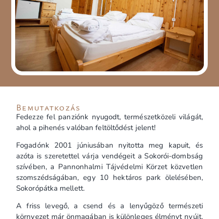
Bemutatkozás
Fedezze fel panziónk nyugodt, természetközeli világát,
ahol a pihenés valóban feltöltődést jelent!
Fogadónk 2001 júniusában nyitotta meg kapuit, és
azóta is szeretettel várja vendégeit a Sokorói-dombság
szívében, a Pannonhalmi Tájvédelmi Körzet közvetlen
szomszédságában, egy 10 hektáros park ölelésében,
Sokorópátka mellett.
A friss levegő, a csend és a lenyűgöző természeti
környezet már önmagában is különleges élményt nyújt.