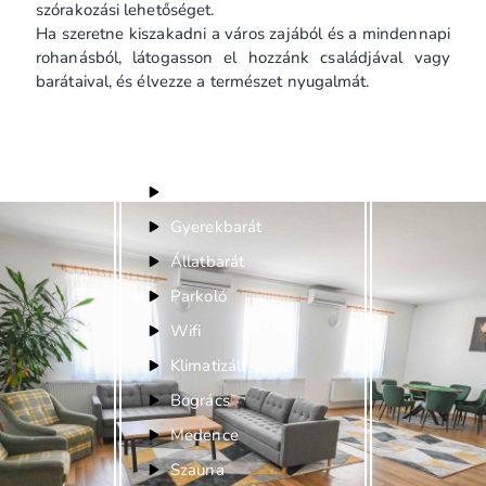
szórakozási lehetőséget.
Ha szeretne kiszakadni a város zajából és a mindennapi
rohanásból, látogasson el hozzánk családjával vagy
barátaival, és élvezze a természet nyugalmát.
Felszereltség
Bababarát
Gyerekbarát
Állatbarát
Parkoló
Wifi
Klimatizált
Bogrács
Medence
Szauna