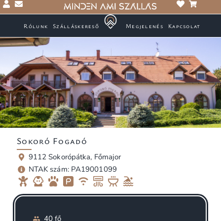
Rólunk
Szálláskereső
Megjelenés
Kapcsolat
Sokoró Fogadó
9112 Sokorópátka, Főmajor
NTAK szám: PA19001099
40 fő