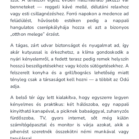
benneteket — reggeli kávé mellé, délutáni relaxhoz
vagy esti csillagnézéshez. Forró napokon a medence ad
felüdülést, hűvösebb estéken pedig a nappali
hangulatos cserépkályhája hozza el azt a bizonyos
„otthon melege” érzést.
A tágas, zárt udvar biztonságot és nyugalmat ad, így
akár kutyussal is érkezhetsz, a klíma gondoskodik a
nyári kényelemről, a fedett terasz pedig remek helyszín
hosszú beszélgetésekhez vagy közös sütögetésekhez. A
felszerelt konyha és a grill/bogrács lehetőség miatt
tényleg csak a társaságot kell hozni — a többit az Odú
adja.
A belső tér úgy lett kialakítva, hogy egyszerre legyen
kényelmes és praktikus: két hálószoba, egy nappali
kinyitható kanapéval, a piciknek babaággyal, zuhanyzós
fürdőszoba, TV, gyors internet, sőt még külön
számítógépasztal és monitor is várja azokat, akik a
pihenést szeretnék összekötni némi munkával vagy
tanulással.