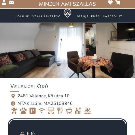
Rólunk
Szálláskereső
Megjelenés
Kapcsolat
Velencei Odú
2481 Velence, Kő utca 10.
NTAK szám: MA25108946
6 fő