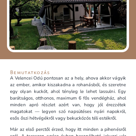
Bemutatkozás
A Velencei Odú pontosan az a hely, ahova akkor vágyik
az ember, amikor kiszakadna a rohanásból, és szeretne
egy olyan kuckót, ahol tényleg le lehet lassulni. Egy
barátságos, otthonos, maximum 6 fős vendégház, ahol
minden apró részlet azért van, hogy jól érezzétek
magatokat — legyen szó napsütéses nyári napokról,
esős őszi hétvégékről vagy bekuckózós téli estékről.
Már az első perctől érzed, hogy itt minden a pihenésről
szól. A teraszon egész évben használható jakuzzi vár