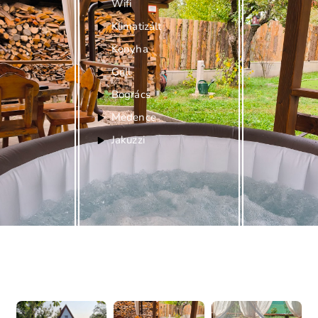
Wifi
Klimatizált
Konyha
Grill
Bogrács
Medence
Jakuzzi