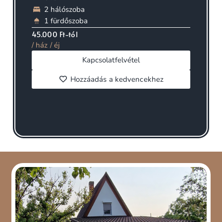
2 hálószoba
1 fürdőszoba
45.000 Ft-tól
/ ház / éj
Kapcsolatfelvétel
Hozzáadás a kedvencekhez