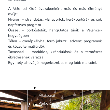
A Velencei Odú évszakonként más és más élményt
nyújt:
Nyáron – strandolás, vízi sportok, kerékpártúrák és sok
napfényes program
Ősszel – borkóstolók, hangulatos túrák a Velencei-
hegységben
Télen – cserépkályha, forró jakuzzi, adventi programok
és közeli termálfürdők
Tavasszal – madárles, kirándulások és a természet
ébredésének varázsa
Egy hely, ahová jó megérkezni, és még jobb maradni.
Felszereltség
Bababarát
Állatbarát
Parkoló