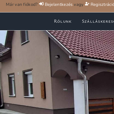
Már van fiókod?
Bejelentkezés
vagy
Regisztráci
Rólunk
Szálláskeres