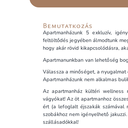
Bemutatkozás
Apartmanházunk 5 exkluzív, igény
feltöltődés jegyében álmodtunk meg. 
hogy akár rövid kikapcsolódásra, ak
Apartmanunkban van lehetőség bográc
Válassza a minőséget, a nyugalmat é
Apartmanházunk nem alkalmas bulik, 
Az apartmanház kültéri wellness r
vágyókat! Az öt apartmanhoz összese
ért (a lefoglalt éjszakák számáva
szobákhoz nem igényelhető jakuzzi.
szállásadókkal!