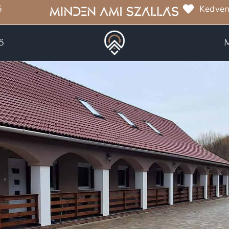
ó
Kedven
ő