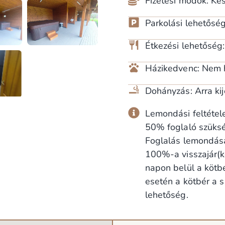
Fizetési módok: Ké
Parkolási lehetőség
Étkezési lehetőség
Házikedvenc: Nem 
Dohányzás: Arra kij
Lemondási feltétel
50% foglaló szüksé
Foglalás lemondása
100%-a visszajár(k
napon belül a kötbé
esetén a kötbér a s
lehetőség.