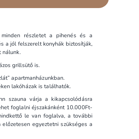
l minden részletet a pihenés és a
a jól felszerelt konyhák biztosítják,
 nálunk.
os grillsütő is.
szlát” apartmanházunkban.
en lakóházak is találhatók.
inn szauna várja a kikapcsolódásra
ehet foglalni éjszakánként 10.000Ft-
ndkettő le van foglalva, a további
n előzetesen egyeztetni szükséges a