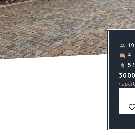
19
9 
5 
30.00
/ apar