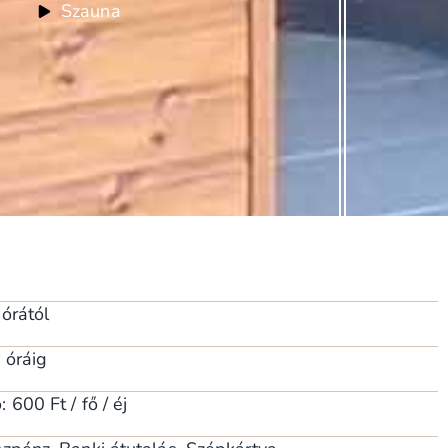
Szauna
 órától
 óráig
600 Ft / fő / éj