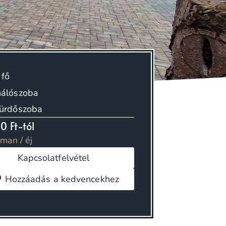
 fő
hálószoba
fürdőszoba
0 Ft-tól
tman / éj
Kapcsolatfelvétel
Hozzáadás a kedvencekhez