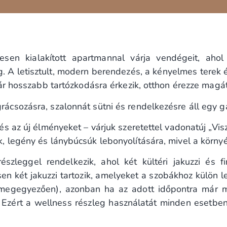
esen kialakított apartmannal várja vendégeit, aho
A letisztult, modern berendezés, a kényelmes terek és 
ár hosszabb tartózkodásra érkezik, otthon érezze magát
sozásra, szalonnát sütni és rendelkezésre áll egy gáz
s az új élményeket – várjuk szeretettel vadonatúj „Vi
legény és lánybúcsúk lebonyolítására, mivel a környék
észleggel rendelkezik, ahol két kültéri jakuzzi és f
n két jakuzzi tartozik, amelyeket a szobákhoz külön l
l megegyezően), azonban ha az adott időpontra már mi
 Ezért a wellness részleg használatát minden esetbe