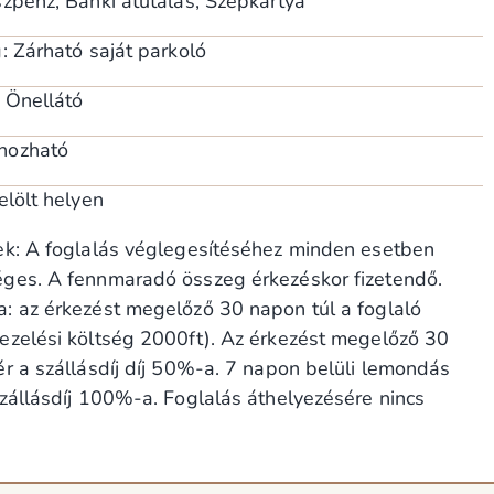
szpénz, Banki átutalás, Szépkártya
: Zárható saját parkoló
: Önellátó
hozható
elölt helyen
ek: A foglalás véglegesítéséhez minden esetben
ges. A fennmaradó összeg érkezéskor fizetendő.
: az érkezést megelőző 30 napon túl a foglaló
ezelési költség 2000ft). Az érkezést megelőző 30
r a szállásdíj díj 50%-a. 7 napon belüli lemondás
zállásdíj 100%-a. Foglalás áthelyezésére nincs