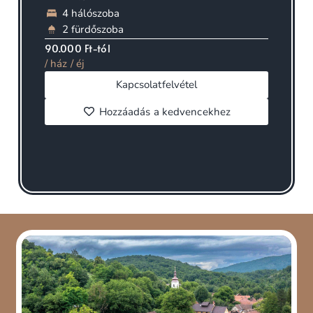
4 hálószoba
2 fürdőszoba
90.000 Ft-tól
/ ház / éj
Kapcsolatfelvétel
Hozzáadás a kedvencekhez