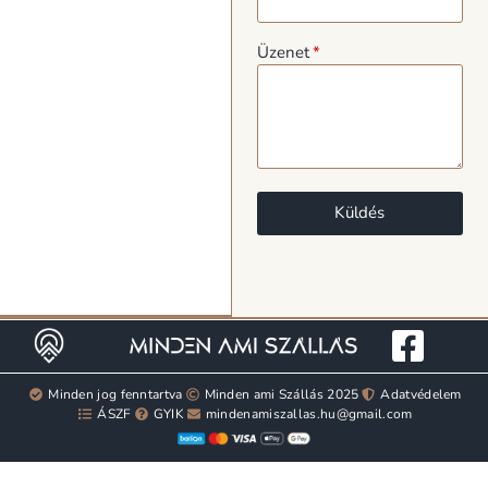
Üzenet
Küldés
Minden jog fenntartva
Minden ami Szállás 2025
Adatvédelem
ÁSZF
GYIK
mindenamiszallas.hu@gmail.com