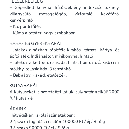
FELSZERELTSÉG
– Gépesített konyha: hűtőszekrény, indukciós tüzhely,
villanysütő, mosogatógép, vízforraló, kávéfőző,
kenyérpirító.
– Központi fűtés
– Klíma a tetőtéri nagy szobákban
BABA- ÉS GYEREKBARÁT
– Játékok a házban: többféle kirakós-, társas-, kártya- és
építőjáték. Indiánsátor, minikonyha, hintaló
– Játékok a kertben: csúszda, hinta, homokozó, kisbicikli,
mölkky, tollaslabda, 3 faszánkó.
– Babaágy, kiskád, etetőszék.
KUTYABARÁT
A kutyusokat is szeretettel látjuk, súlyhatár nélkül! 2000
ft / kutya / éj
ÁRAINK
Hétvégéken, iskolai szünetekben:
2 éjszaka foglalása esetén 100000 Ft / éj / 8 főig
3 éjszaka 90000 Ft / éj / 8 főig