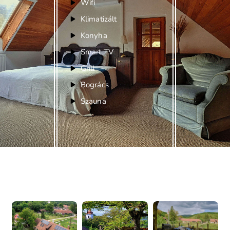
Wifi
Klimatizált
Konyha
Smart TV
Grill
Bogrács
Szauna