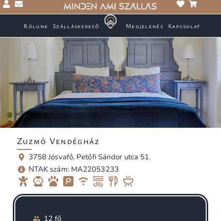
Rólunk
Szálláskereső
Megjelenés
Kapcsolat
Zuzmó Vendégház
3758 Jósvafő, Petőfi Sándor utca 51.
NTAK szám: MA22053233
12 fő