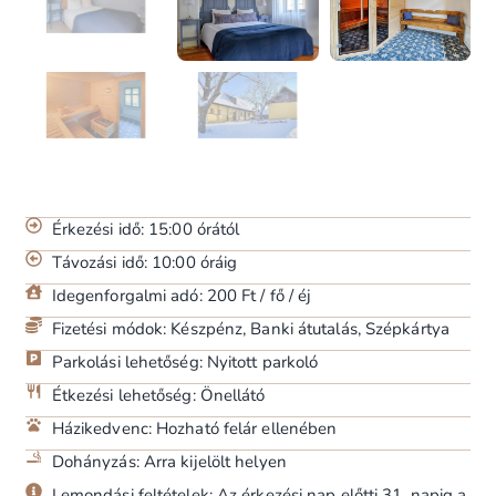
Érkezési idő: 15:00 órától
Távozási idő: 10:00 óráig
Idegenforgalmi adó: 200 Ft / fő / éj
Fizetési módok: Készpénz, Banki átutalás, Szépkártya
Parkolási lehetőség: Nyitott parkoló
Étkezési lehetőség: Önellátó
Házikedvenc: Hozható felár ellenében
Dohányzás: Arra kijelölt helyen
Lemondási feltételek: Az érkezési nap előtti 31. napig a