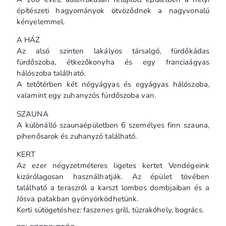
építészeti hagyományok ötvöződnek a nagyvonalú
kényelemmel.
A HÁZ
Az alsó szinten lakályos társalgó, fürdőkádas
fürdőszoba, étkezőkonyha és egy franciaágyas
hálószoba található.
A tetőtérben két négyágyas és egyágyas hálószoba,
valamint egy zuhanyzós fürdőszoba van.
SZAUNA
A különálló szaunaépületben 6 személyes finn szauna,
pihenősarok és zuhanyzó található.
KERT
Az ezer négyzetméteres ligetes kertet Vendégeink
kizárólagosan használhatják. Az épület tövében
található a teraszról a karszt lombos dombjaiban és a
Jósva patakban gyönyörködhetünk.
Kerti sütögetéshez: faszenes grill, tüzrakóhely, bogrács.