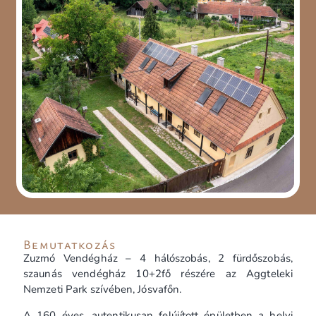
Bemutatkozás
Zuzmó Vendégház – 4 hálószobás, 2 fürdőszobás,
szaunás vendégház 10+2fő részére az Aggteleki
Nemzeti Park szívében, Jósvafőn.
A 160 éves, autentikusan felújított épületben a helyi