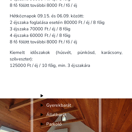
8 fő fölött további 8000 Ft / fő / éj
​Hétköznapok 09.15. és 06.09. között:
2 éjszaka foglalása esetén 80000 Ft / éj / 8 főig
3 éjszaka 70000 Ft / éj / 8 főig
4 éjszaka 60000 Ft / éj / 8 főig
8 fő fölött további 8000 Ft / fő / éj
Kiemelt időszakok (húsvét, pünkösd, karácsony,
szilveszter):
125000 Ft / éj / 10 főig, min. 3 éjszakára
Felszereltség
Bababarát
Gyerekbarát
Állatbarát
Parkoló