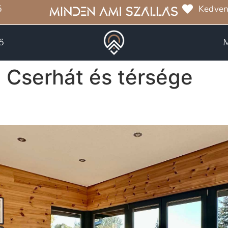
ó
Kedven
ő
:
Cserhát és térsége