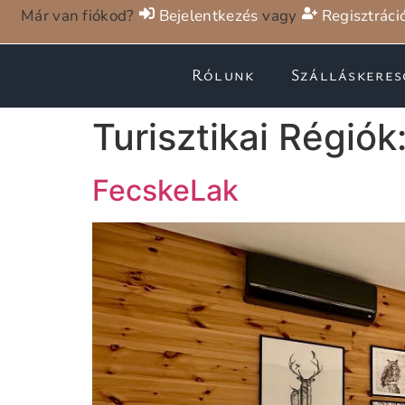
Már van fiókod?
Bejelentkezés
vagy
Regisztráci
Rólunk
Szálláskeres
Turisztikai Régiók
FecskeLak