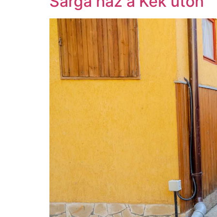
Sárga ház a Kék úton